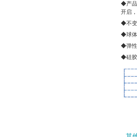
◆
产品
开启
◆
不
◆
球
◆
弹
◆
硅
其