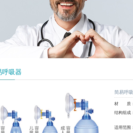
易呼吸器
简易呼
材 质：
结构组成
开口
适用范围