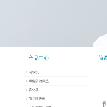
产品中心
简
制氧机
褥疮防治床垫
雾化器
简易呼吸器