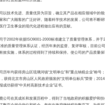
技术先进、质量优异为宗旨，确立其产品在相应领域中的领先
家和广大顾客的广泛好评。随着科学技术的发展，公司将不断研
医疗卫生事业的现代化进程做出应有的贡献。
002年依据ISO9001-2000标准建立了质量管理体系，并于2004年
0标准的质量管理体系认证，经历年来的监督、复评审核，目前公
有效实施，体系的过程得到了持续和保持。使公司的产品质量保
年均获得房山区琉璃河镇“文明单位”和”重点纳税企业”称号；
4年，获得北京市房山区人民政府颁发的“文明单位标兵”荣誉；20
报成功获得“中关村高新技术企业”证书。
司在其成长和发展历程中，得到了当地政府的积极爱护和扶植
了数百个就业岗位和机会，每年向政府缴纳税款数百万，为造福