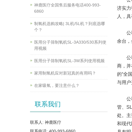
神鹿医疗全国售后服务电话400-993-
济实力
6860
人，具
制氧机选购攻略| 3L机/5L机？到底选哪
个？
公司现
余台，
医用分子筛制氧机SL-3A330/530系列使
用视频
公司成
医用分子筛制氧机SL-3W系列使用视频
商，并
家用制氧机应对新冠真的有用吗？
的“全
与用户
在家吸氧，要注意什么？
公司采
联系我们
管、S
处。主
联系人: 神鹿医疗
和现代
联系电话: 400-993-6860
具有明