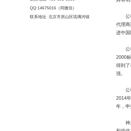
QQ:14675016（同微信）
公司以
联系地址: 北京市房山区琉璃河镇
代理商
进中国
公司于2
200
得到了
强。
公司历
201
年，申
神鹿公
和提供