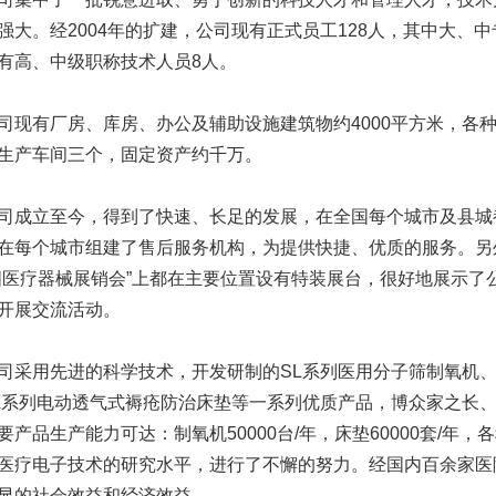
强大。经2004年的扩建，公司现有正式员工128人，其中大、中
有高、中级职称技术人员8人。
有厂房、库房、办公及辅助设施建筑物约4000平方米，各种
生产车间三个，固定资产约千万。
立至今，得到了快速、长足的发展，在全国每个城市及县城
在每个城市组建了售后服务机构，为提供快捷、优质的服务。另
国医疗器械展销会”上都在主要位置设有特装展台，很好地展示了
开展交流活动。
用先进的科学技术，开发研制的SL系列医用分子筛制氧机、
L系列电动透气式褥疮防治床垫等一系列优质产品，博众家之长
要产品生产能力可达：制氧机50000台/年，床垫60000套/年
医疗电子技术的研究水平，进行了不懈的努力。经国内百余家医
显的社会效益和经济效益。