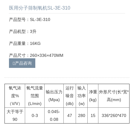
医用分子筛制氧机SL-3E-310
产品型号：SL-3E-310
产品机型：3升
产品重量：16KG
产品尺寸：260×336×470MM
产品咨询
氧气浓
氧气流量
运行
输入
输出压力
净重
外形尺寸(长*宽*
度%
范围
噪音
功率
(Mpa)
(kg)
高(mm)
（V/V）
(L/min)
(db)
(w)
大于等于
0.045-
0-3
47
280
15
336*260*470
90
0.08